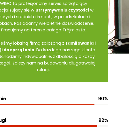
WIGO to profesjonalny serwis sprzątający
cjalizujący się w
utrzymywaniu czystości
w
ałych i średnich firmach, w przedszkolach i
bkach. Posiadamy wieloletnie doświadczenie.
Pracujemy na terenie całego Trójmiasta.
teśmy lokalną firmą założoną z
zamiłowania i
ji do sprzątania
. Do każdego naszego klienta
chodzimy indywidualnie, z dbałością o każdy
zegół. Zależy nam na budowaniu długotrwałej
relacji.
nie
90%
ugi
92%