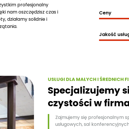
szystkim profesjonalny
ęki nam oszczędzisz czas i
Ceny
y, działamy solidnie i
zątania.
Jakość usłu
USŁUGI DLA MAŁYCH I ŚREDNICH F
Specjalizujemy 
czystości w firm
Zajmujemy się profesjonalnym s
usługowych, sal konferencyjnych