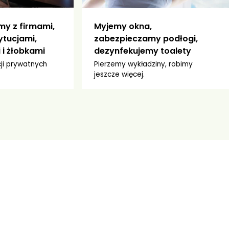
y z firmami,
Myjemy okna,
ytucjami,
zabezpieczamy podłogi,
 i żłobkami
dezynfekujemy toalety
cji prywatnych
Pierzemy wykładziny, robimy
jeszcze więcej.