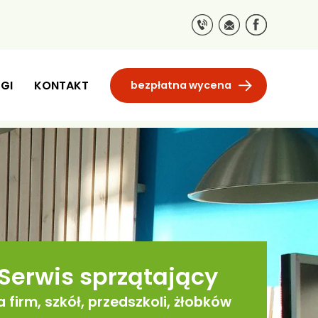
GI
KONTAKT
bezpłatna wycena
Serwis sprzątający
a firm, szkół, przedszkoli, żłobków