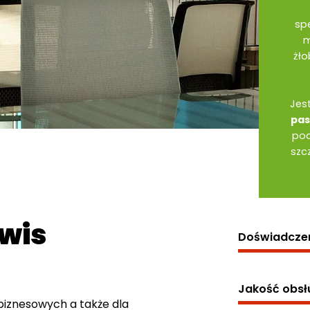
spe
m
żło
Jes
pas
pod
szc
rwis
Doświadcze
Jakość obsł
 biznesowych a także dla