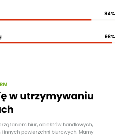
84%
g
98%
IRM
się w utrzymywaniu
ach
przątaniem biur, obiektów handlowych,
 i innych powierzchni biurowych. Mamy