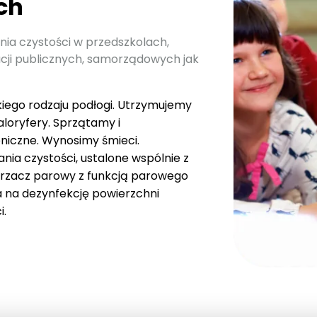
ch
a czystości w przedszkolach,
ucji publicznych, samorządowych jak
ego rodzaju podłogi. Utrzymujemy
aloryfery. Sprzątamy i
eniczne. Wynosimy śmieci.
ia czystości, ustalone wspólnie z
urzacz parowy z funkcją parowego
a na dezynfekcję powierzchni
i.