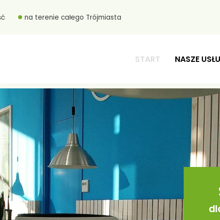
ść
na terenie całego Trójmiasta
START
NASZE USŁU
dl